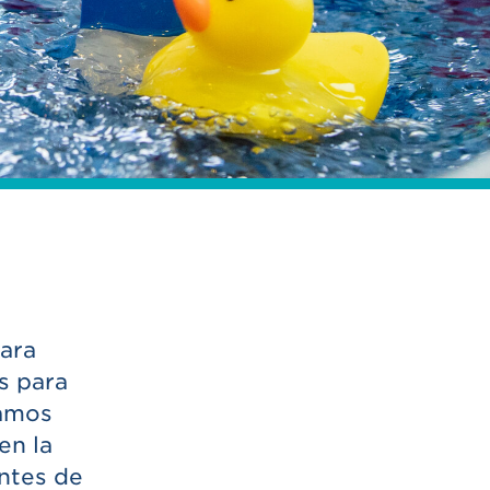
para
s para
damos
en la
antes de