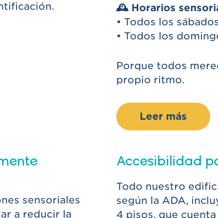
tificación.
🕰 Horarios sensori
• Todos los sábado
• Todos los doming
Porque todos merece
propio ritmo.
Leer más
lmente
Accesibilidad p
Todo nuestro edifici
nes sensoriales
según la ADA, inclu
r a reducir la
4 pisos, que cuenta