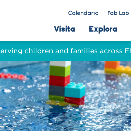
Calendario
Fab Lab 
Visita
Explora
serving children and families across 