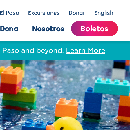
El Paso
Excursiones
Donar
English
Dona
Nosotros
Boletos
El Paso and beyond.
Learn More