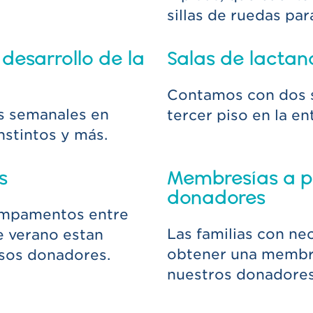
sillas de ruedas par
desarrollo de la
Salas de lactan
Contamos con dos sa
s semanales en
tercer piso en la en
nstintos y más.
s
Membresías a p
donadores
ampamentos entre
Las familias con n
e verano estan
obtener una membre
osos donadores.
nuestros donadores