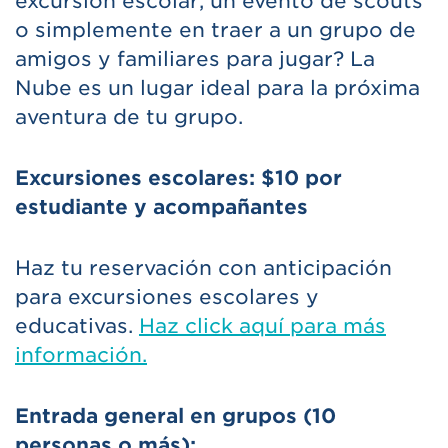
excursión escolar, un evento de scouts
militar)y te sometas a una breve
de la membresía deberá presentar
o simplemente en traer a un grupo de
verificación de antecedentes
una identificación oficial al ingresar y
amigos y familiares para jugar? La
automatizada antes de entrar.
registrarse en La Nube.
Nube es un lugar ideal para la próxima
aventura de tu grupo.
Excursiones escolares: $10 por
estudiante y acompañantes
Haz tu reservación con anticipación
para excursiones escolares y
educativas.
Haz click aquí para más
información.
Entrada general en grupos (10
personas o más):