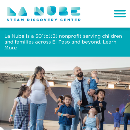
La Nube is a 501(c)(3) nonprofit serving children
and families across El Paso and beyond.
Learn
More