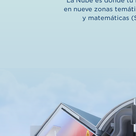
La Nube es donde tu 
en nueve zonas temátic
y matemáticas (S