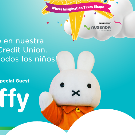
 en nuestra
redit Union.
odos los niños!