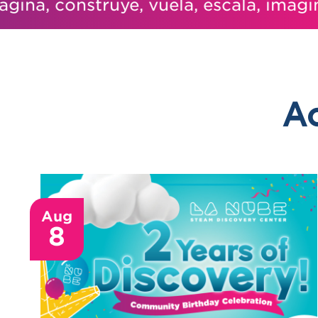
a, construye, vuela, escala, imagina, c
Ac
Aug
8