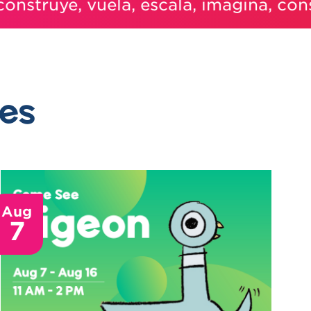
truye, vuela, escala, imagina, construy
les
Aug
7