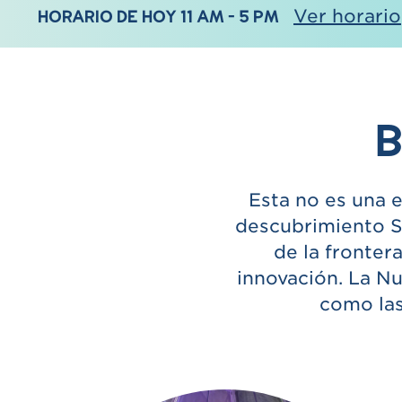
HORARIO DE HOY 11 AM - 5 PM
Ver horario
B
Esta no es una 
descubrimiento S
de la frontera
innovación. La N
como las