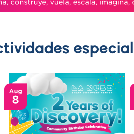
onstruye, vuela, escala, imagina, cons
tividades especia
Aug
8