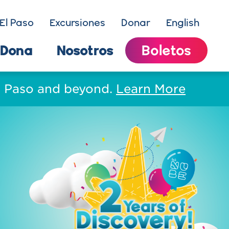
El Paso
Excursiones
Donar
English
Dona
Nosotros
Boletos
El Paso and beyond.
Learn More