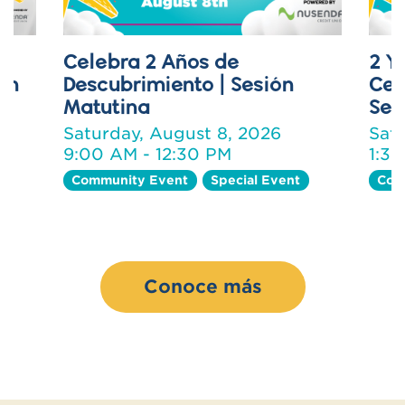
Celebra 2 Años de
2 Y
on
Descubrimiento | Sesión
Cel
Matutina
Ses
Saturday, August 8, 2026
Sat
9:00 AM - 12:30 PM
1:3
Community Event
Special Event
Com
Conoce más