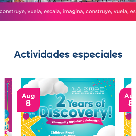
onstruye, vuela, escala, imagina, construye, vuela, esc
Actividades especiales
Aug
Au
8
8