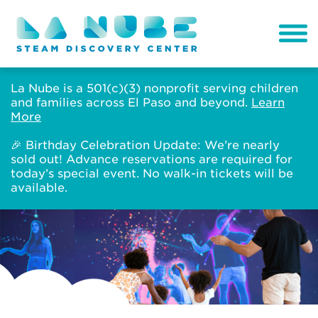
La Nube is a 501(c)(3) nonprofit serving children
and families across El Paso and beyond.
Learn
More
🎉 Birthday Celebration Update: We’re nearly
sold out! Advance reservations are required for
today’s special event. No walk-in tickets will be
available.